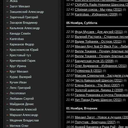
Жока
12:47
СКАЧАТЬ Radio Новинки Шансона (2
Загот Михаил
12:41
Сборная союза - Мы-умы (2011)
(0)
Закшевский Александр
12:36
Kantrobas - Избранное (2009)
(0)
Заречный Григорий
Захаров Владимир
05 Ноября, Суббота
Кальянов Александр
22:36
Фуад Мусаев - Для друзей (2011)
(0)
Канада Семён
22:32
Валерий Растрига - Странные песни
Kantrobas
22:28
Вадим Тофанюк - Остров (2011)
(0)
Карманов Федор
22:24
Михаил Круг feat Dj Black Fox - Лаб
Красномясов Юрий
22:22
Вилли Токарев - Почему блатные пе
Крестовый туз
22:20
Вилли Токарев - Почему блатные пе
Кричевский Гарик
22:17
Бандитская пуля 15 (2008)
(0)
22:13
Олег Андрианов - Избранное (2011)
Круг Ирина
22:10
Гуляночка 8 (2011)
(0)
Круг Михаил
22:07
Максим Семенычев - Засудили судь
Курас Валерий
22:04
Чисто Кавказский Шансон (2011)
(0)
Кучин Иван
22:02
Елена Ваенга - The Best (2007)
(0)
Лепс Григорий
21:55
Золотой шансон. Лирика 2 (2009)
(0)
Лесоповал
21:53
Галина Романова и группа Первомай
Любавин Сергей
21:49
Хит Парад Радио Шансон (2011)
(0)
Майданов Денис
01 Ноября, Вторник
Маклаков Алексей
Маршал Александр
16:21
Михаил Загот - Новое и лучшее (20
Медяник Владислав
16:16
Попутчик - Братушка (2007)
(0)
Митяев Олег
16:06
Андрей Бандера и Рада Рай - Две зв