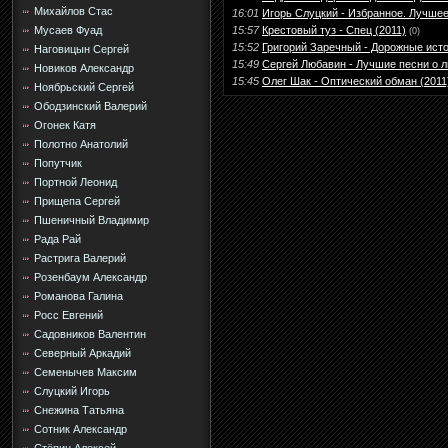
Михайлов Стас
16:01
Игорь Слуцкий - Избранное. Лучшее
15:57
Крестовый туз - Спец (2011)
Мусаев Фуад
(0)
15:52
Григорий Заречный - Дорожные исто
Наговицын Сергей
15:49
Сергей Любавин - Лучшие песни о 
Новиков Александр
15:45
Олег Шак - Оптический обман (2011
Ноябрьский Сергей
Ободзинский Валерий
Огонек Катя
Полотно Анатолий
Попутчик
Портной Леонид
Прищепа Сергей
Пшеничный Владимир
Рада Рай
Растрига Валерий
Розенбаум Александр
Романова Галина
Росс Евгений
Садовников Валентин
Северный Аркадий
Семенычев Максим
Слуцкий Игорь
Снежина Татьяна
Сотник Александр