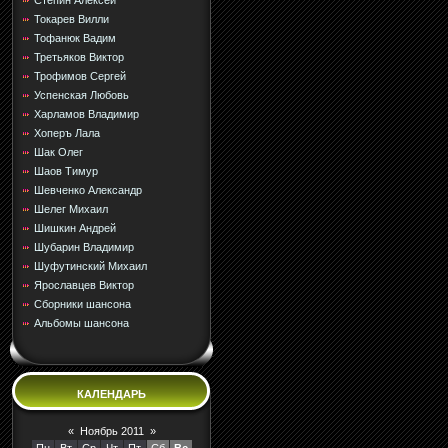
Стёпин Алексей
Токарев Вилли
Тофанюк Вадим
Третьяков Виктор
Трофимов Сергей
Успенская Любовь
Харламов Владимир
Хоперъ Лала
Шак Олег
Шаов Тимур
Шевченко Александр
Шелег Михаил
Шишкин Андрей
Шубарин Владимир
Шуфутинский Михаил
Ярославцев Виктор
Сборники шансона
Альбомы шансона
КАЛЕНДАРЬ
«
Ноябрь 2011
»