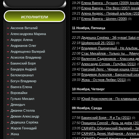
19:26
Елена Ваенга - Лучшее (2009) lossl
19:23
Елена Ваенга - The Best (2007) lossl
19:21
Алена Андерс - Первый альбом (2011
ИСПОЛНИТЕЛИ
19:17
Елена Ваенга - Шопен (2006)
(0)
11 Ноября, Пятница
Аксенов Виталий
Александрова Марина
22:25
Дядюшка Серёжа - Эй,чувак! Salut,mo
Андерс Алена
22:18
Шоферской 26 (2011)
(0)
Андрианов Олег
22:14
Владимир Пшеничный - Не Альбом...
Андрющенко Валерий
22:08
Стас Михайлов - Только ты… [Минус
Асмолов Владимир
22:02
Валентин Садовников – Классика дв
Бакинский Боря
21:57
Александр Сотник - Голубка (2011)
(
19:42
Григорий Лепс - Чёрная кошка (2011
Бандера Андрей
19:38
Владимир Асмолов - Бархатный сезо
Беломорканал
19:33
Жока - Остров Любви (2011)
(0)
Богун Владимир
Ваенга Елена
10 Ноября, Четверг
Воровайки
21:32
Юрий Красномясов - По клавишам л
Гулько Михаил
Демидыч
09 Ноября, Среда
Джанни Стелла
Дюмин Александр
17:56
Бакинский Боря - Я и Ты (2011)
(0)
Дядюшка Серёжа
17:50
Прищепа Сергей - День за днём (20
13:05
СКАЧАТЬ Ободзинский Валерий - Звё
Жаров Геннадий
12:58
СКАЧАТЬ Денис Майданов - Аллея ш
Жека
12:52
СКАЧАТЬ Сергей Наговицын - Аллея