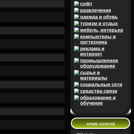
софт
развлечения
одежда и обувь
туризм и отдых
мебель, интерьер
компьютеры и
оргтехника
реклама и
интернет
промышленное
оборудование
сырье и
материалы
социальные сети
средства связи
образование и
обучение
АРХИВ ЗАПИСЕЙ