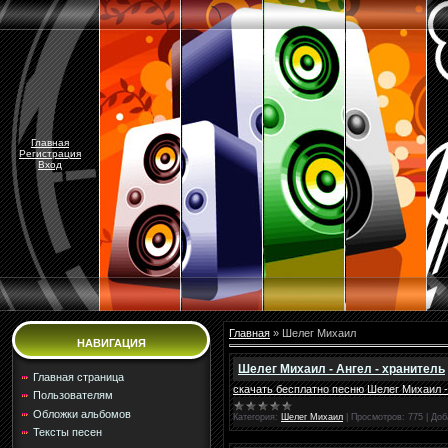
Главная
Регистрация
Вход
Главная
»
Шелег Михаил
НАВИГАЦИЯ
Шелег Михаил - Ангел - хранитель
Главная страница
скачать бесплатно песню Шелег Михаил -
Пользователям
Обложки альбомов
Категория:
Шелег Михаил
|
Просмотров:
775
|
Доб
Тексты песен