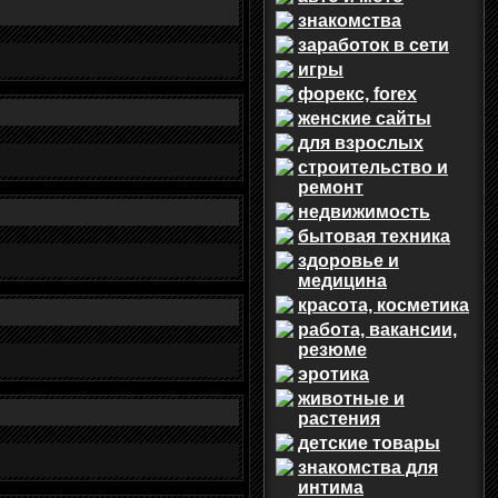
знакомства
заработок в сети
игры
форекс, forex
женские сайты
для взрослых
строительство и
ремонт
недвижимость
бытовая техника
здоровье и
медицина
красота, косметика
работа, вакансии,
резюме
эротика
животные и
растения
детские товары
знакомства для
интима