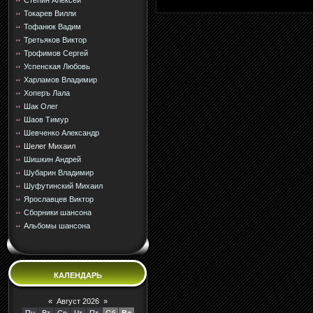
Стёпин Алексей
Токарев Вилли
Тофанюк Вадим
Третьяков Виктор
Трофимов Сергей
Успенская Любовь
Харламов Владимир
Хоперъ Лала
Шак Олег
Шаов Тимур
Шевченко Александр
Шелег Михаил
Шишкин Андрей
Шубарин Владимир
Шуфутинский Михаил
Ярославцев Виктор
Сборники шансона
Альбомы шансона
КАЛЕНДАРЬ
«
Август 2026
»