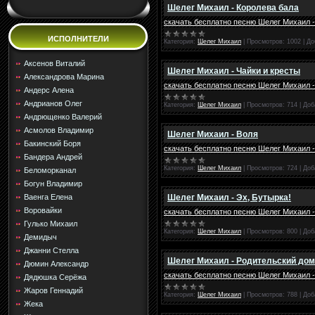
Шелег Михаил - Королева бала
скачать бесплатно песню Шелег Михаил -
ИСПОЛНИТЕЛИ
Категория:
Шелег Михаил
|
Просмотров:
1002
|
До
Аксенов Виталий
Шелег Михаил - Чайки и кресты
Александрова Марина
скачать бесплатно песню Шелег Михаил -
Андерс Алена
Андрианов Олег
Категория:
Шелег Михаил
|
Просмотров:
714
|
Доб
Андрющенко Валерий
Асмолов Владимир
Шелег Михаил - Воля
Бакинский Боря
скачать бесплатно песню Шелег Михаил -
Бандера Андрей
Категория:
Шелег Михаил
|
Просмотров:
724
|
Доб
Беломорканал
Богун Владимир
Шелег Михаил - Эх, Бутырка!
Ваенга Елена
Воровайки
скачать бесплатно песню Шелег Михаил -
Гулько Михаил
Категория:
Шелег Михаил
|
Просмотров:
800
|
Доб
Демидыч
Джанни Стелла
Шелег Михаил - Родительский дом
Дюмин Александр
скачать бесплатно песню Шелег Михаил 
Дядюшка Серёжа
Жаров Геннадий
Категория:
Шелег Михаил
|
Просмотров:
788
|
Доб
Жека