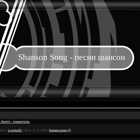
Shanson Song - песни шансон
 Ангел - хранитель
авил:
scorpion61
|
Дата:
17.11.2009
|
Комментарии (0)