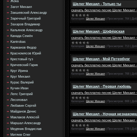
Жока
Шелег Михаил - Только ты
Загот Михаил
скачать бесплатно песню Шелег Михаил -
Закшевский Александр
Заречный Григорий
Категория:
Шелег Михаил
|
Просмотров:
764
|
Доб
Захаров Владимир
Кальянов Александр
Шелег Михаил - Шофёрская
Канада Семён
скачать бесплатно песню Шелег Михаил 
Kantrobas
Категория:
Шелег Михаил
|
Просмотров:
713
|
Доб
Карманов Федор
Красномясов Юрий
Шелег Михаил - Мой Петербург
Крестовый туз
Кричевский Гарик
скачать бесплатно песню Шелег Михаил 
Круг Ирина
Категория:
Шелег Михаил
|
Просмотров:
768
|
Доб
Круг Михаил
Курас Валерий
Шелег Михаил - Первая любовь
Кучин Иван
скачать бесплатно песню Шелег Михаил 
Лепс Григорий
Лесоповал
Категория:
Шелег Михаил
|
Просмотров:
668
|
Доб
Любавин Сергей
Майданов Денис
Шелег Михаил - Ночная незнакомк
Маклаков Алексей
скачать бесплатно песню Шелег Михаил 
Маршал Александр
Медяник Владислав
Категория:
Шелег Михаил
|
Просмотров:
776
|
Доб
Митяев Олег