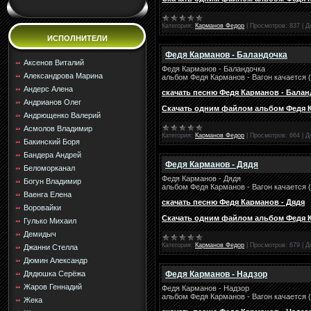
Категория:
Карманов Федор
|
Просмотров:
837
|
Д
ИСПОЛНИТЕЛИ
Федя Карманов - Баландочка
Аксенов Виталий
Федя Карманов - Баландочка
Александрова Марина
альбом Федя Карманов - Вагон качается 
Андерс Алена
скачать песню Федя Карманов - Балан
Андрианов Олег
Скачать одним файлом альбом Федя Ка
Андрющенко Валерий
Асмолов Владимир
Категория:
Карманов Федор
|
Просмотров:
664
|
Д
Бакинский Боря
Бандера Андрей
Федя Карманов - Дядя
Беломорканал
Федя Карманов - Дядя
Богун Владимир
альбом Федя Карманов - Вагон качается 
Ваенга Елена
скачать песню Федя Карманов - Дядя
Воровайки
Скачать одним файлом альбом Федя Ка
Гулько Михаил
Демидыч
Категория:
Карманов Федор
|
Просмотров:
679
|
Д
Джанни Стелла
Дюмин Александр
Федя Карманов - Надзор
Дядюшка Серёжа
Жаров Геннадий
Федя Карманов - Надзор
альбом Федя Карманов - Вагон качается 
Жека