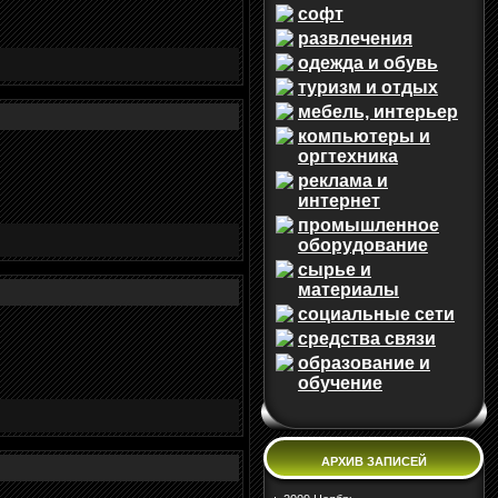
софт
развлечения
одежда и обувь
туризм и отдых
мебель, интерьер
компьютеры и
оргтехника
реклама и
интернет
промышленное
оборудование
сырье и
материалы
социальные сети
средства связи
образование и
обучение
АРХИВ ЗАПИСЕЙ