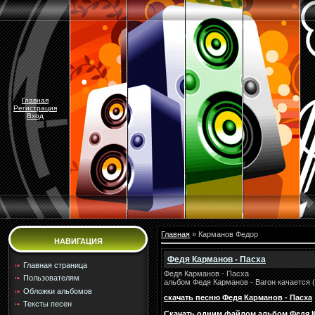
Главная
Регистрация
Вход
Главная
»
Карманов Федор
НАВИГАЦИЯ
Федя Карманов - Пасха
Главная страница
Федя Карманов - Пасха
Пользователям
альбом Федя Карманов - Вагон качается 
Обложки альбомов
скачать песню Федя Карманов - Пасха
Тексты песен
Скачать одним файлом альбом Федя Ка