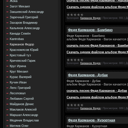
скачать песню Федя Карманов - Надзо
Жока
Загот Михаил
Скачать одним файлом альбом Федя Ка
Закшевский Александр
Заречный Григорий
Категория:
Карманов Федор
|
Просмотров:
691
|
Д
Захаров Владимир
Кальянов Александр
Федя Карманов - Бамбино
Канада Семён
Федя Карманов - Бамбино
Kantrobas
альбом Федя Карманов - Вагон качается 
Карманов Федор
скачать песню Федя Карманов - Бамб
Красномясов Юрий
Скачать одним файлом альбом Федя Ка
Крестовый туз
Кричевский Гарик
Категория:
Карманов Федор
|
Просмотров:
883
|
Д
Круг Ирина
Круг Михаил
Федя Карманов - Дубак
Курас Валерий
Федя Карманов - Дубак
Кучин Иван
альбом Федя Карманов - Вагон качается 
Лепс Григорий
скачать песню Федя Карманов - Дубак
Лесоповал
Скачать одним файлом альбом Федя Ка
Любавин Сергей
Майданов Денис
Категория:
Карманов Федор
|
Просмотров:
689
|
Д
Маклаков Алексей
Маршал Александр
Федя Карманов - Курортная
Медяник Владислав
Митяев Олег
Федя Карманов - Курортная