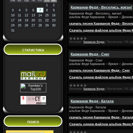
Пн
Вт
Ср
Чт
Пт
Сб
Вс
1
2
Карманов Федя - Веселись, жиган!
3
4
5
6
7
8
9
Карманов Федя - Веселись, жиган!
10
11
12
13
14
15
16
альбом Федя Карманов – Время – Денежки
17
18
19
20
21
22
23
скачать песню Карманов Федя - Весел
24
25
26
27
28
29
30
Скачать одним файлом альбом Федя Ка
31
Категория:
Карманов Федор
|
Просмотров:
749
|
Д
СТАТИСТИКА
Карманов Федя - Снег
Карманов Федя - Снег
альбом Федя Карманов – Время – Денежки
скачать песню Карманов Федя - Снег
Скачать одним файлом альбом Федя Ка
Категория:
Карманов Федор
|
Просмотров:
741
|
Д
Карманов Федя - Катала
Карманов Федя - Катала
альбом Федя Карманов – Время – Денежки
скачать песню Карманов Федя - Катал
ПОИСК
Скачать одним файлом альбом Федя Ка