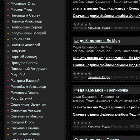
альбом Федя Карманов - Вагон качается 
Михайлов Стас
скачать песню Федя Карманов - Курор
Мусаев Фуад
Наговицын Сергей
Скачать одним файлом альбом Федя Ка
Новиков Александр
Ноябрьский Сергей
Категория:
Карманов Федор
|
Просмотров:
938
|
Д
Ободзинский Валерий
Огонек Катя
Федя Карманов - Ля Мур
Полотно Анатолий
Федя Карманов - Ля Мур
альбом Федя Карманов - Вагон качается 
Попутчик
Портной Леонид
скачать песню Федя Карманов - Ля Му
Прищепа Сергей
Скачать одним файлом альбом Федя Ка
Пшеничный Владимир
Рада Рай
Категория:
Карманов Федор
|
Просмотров:
655
|
Д
Растрига Валерий
Розенбаум Александр
Федя Карманов - Тропиночка
Романова Галина
Федя Карманов - Тропиночка
Росс Евгений
альбом Федя Карманов - Вагон качается 
Садовников Валентин
скачать песню Федя Карманов - Троп
Северный Аркадий
Скачать одним файлом альбом Федя Ка
Семенычев Максим
Слуцкий Игорь
Категория:
Карманов Федор
|
Просмотров:
820
|
Д
Снежина Татьяна
Сотник Александр
Федя Карманов - Сирень