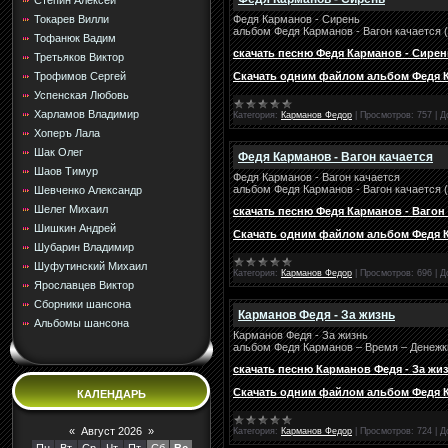
Стёпин Алексей
Федя Карманов - Сирень
Токарев Вилли
альбом Федя Карманов - Вагон качается 
Тофанюк Вадим
скачать песню Федя Карманов - Сирен
Третьяков Виктор
Скачать одним файлом альбом Федя Ка
Трофимов Сергей
Успенская Любовь
Харламов Владимир
Категория:
Карманов Федор
|
Просмотров:
757
|
Д
Хоперъ Лала
Шак Олег
Федя Карманов - Вагон качается
Шаов Тимур
Федя Карманов - Вагон качается
альбом Федя Карманов - Вагон качается 
Шевченко Александр
Шелег Михаил
скачать песню Федя Карманов - Вагон 
Шишкин Андрей
Скачать одним файлом альбом Федя Ка
Шубарин Владимир
Шуфутинский Михаил
Категория:
Карманов Федор
|
Просмотров:
696
|
Д
Ярославцев Виктор
Сборники шансона
Карманов Федя - За жизнь
Альбомы шансона
Карманов Федя - За жизнь
альбом Федя Карманов – Время – Денежки
скачать песню Карманов Федя - За жи
Скачать одним файлом альбом Федя Ка
КАЛЕНДАРЬ
«
Август 2026
»
Категория:
Карманов Федор
|
Просмотров:
724
|
Д