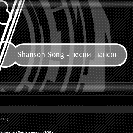
Shanson Song - песни шансон
(2002)
рманов - Вагон качается (2002)