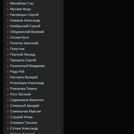
Михайлов Стас
Мусаев Фуад
Наговицын Сергей
Новиков Александр
Ноябрьский Сергей
Ободзинский Валерий
Огонек Катя
Полотно Анатолий
Попутчик
Портной Леонид
Прищепа Сергей
Пшеничный Владимир
Рада Рай
Растрига Валерий
Розенбаум Александр
Романова Галина
Росс Евгений
Садовников Валентин
Северный Аркадий
Семенычев Максим
Слуцкий Игорь
Снежина Татьяна
Сотник Александр