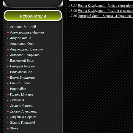
18:21
Елена Камбурова - Дрёма (Колыбель
18:09
Елена Камбурова - Романс о жизни и
17:39
Григорий Лепс - Берега. Избранное. L
ИСПОЛНИТЕЛИ
Аксенов Виталий
Александрова Марина
Андерс Алена
Андрианов Олег
Андрющенко Валерий
Асмолов Владимир
Бакинский Боря
Бандера Андрей
Беломорканал
Богун Владимир
Ваенга Елена
Воровайки
Гулько Михаил
Демидыч
Джанни Стелла
Дюмин Александр
Дядюшка Серёжа
Жаров Геннадий
Жека