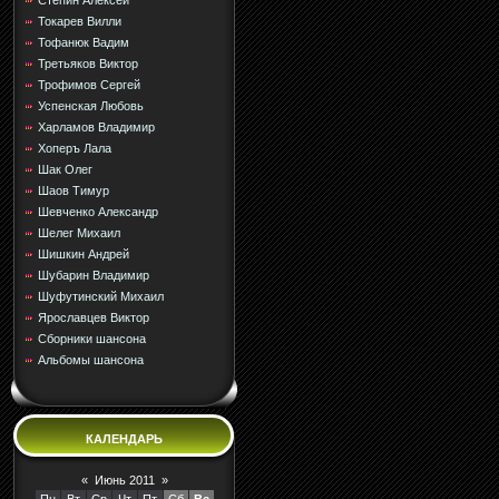
Стёпин Алексей
Токарев Вилли
Тофанюк Вадим
Третьяков Виктор
Трофимов Сергей
Успенская Любовь
Харламов Владимир
Хоперъ Лала
Шак Олег
Шаов Тимур
Шевченко Александр
Шелег Михаил
Шишкин Андрей
Шубарин Владимир
Шуфутинский Михаил
Ярославцев Виктор
Сборники шансона
Альбомы шансона
КАЛЕНДАРЬ
«
Июнь 2011
»