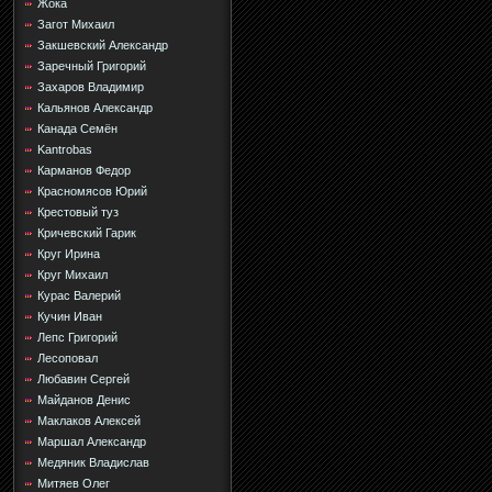
Жока
Загот Михаил
Закшевский Александр
Заречный Григорий
Захаров Владимир
Кальянов Александр
Канада Семён
Kantrobas
Карманов Федор
Красномясов Юрий
Крестовый туз
Кричевский Гарик
Круг Ирина
Круг Михаил
Курас Валерий
Кучин Иван
Лепс Григорий
Лесоповал
Любавин Сергей
Майданов Денис
Маклаков Алексей
Маршал Александр
Медяник Владислав
Митяев Олег