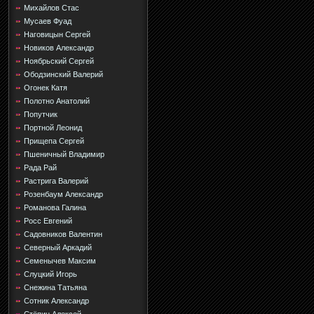
Михайлов Стас
Мусаев Фуад
Наговицын Сергей
Новиков Александр
Ноябрьский Сергей
Ободзинский Валерий
Огонек Катя
Полотно Анатолий
Попутчик
Портной Леонид
Прищепа Сергей
Пшеничный Владимир
Рада Рай
Растрига Валерий
Розенбаум Александр
Романова Галина
Росс Евгений
Садовников Валентин
Северный Аркадий
Семенычев Максим
Слуцкий Игорь
Снежина Татьяна
Сотник Александр