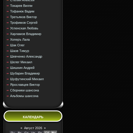
Стёпин Алексей
Токарев Вилли
Тофанюк Вадим
Третьяков Виктор
Трофимов Сергей
Успенская Любовь
Харламов Владимир
Хоперъ Лала
Шак Олег
Шаов Тимур
Шевченко Александр
Шелег Михаил
Шишкин Андрей
Шубарин Владимир
Шуфутинский Михаил
Ярославцев Виктор
Сборники шансона
Альбомы шансона
КАЛЕНДАРЬ
«
Август 2026
»