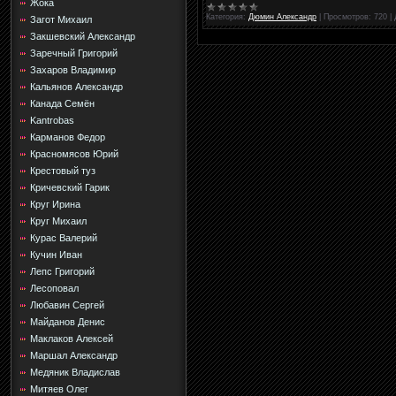
Жока
Категория:
Дюмин Александр
|
Просмотров:
720
|
Загот Михаил
Закшевский Александр
Заречный Григорий
Захаров Владимир
Кальянов Александр
Канада Семён
Kantrobas
Карманов Федор
Красномясов Юрий
Крестовый туз
Кричевский Гарик
Круг Ирина
Круг Михаил
Курас Валерий
Кучин Иван
Лепс Григорий
Лесоповал
Любавин Сергей
Майданов Денис
Маклаков Алексей
Маршал Александр
Медяник Владислав
Митяев Олег