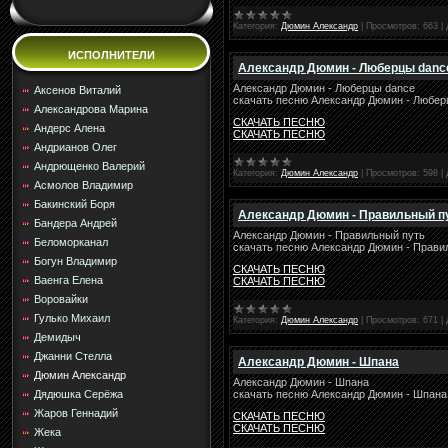
Категория:
Дюмин Александр
|
Просмотров:
663
|
ИСПОЛНИТЕЛИ
Александр Дюмин - Люберцы danc
Александр Дюмин - Люберцы dance
Аксенов Виталий
скачать песню Александр Дюмин - Любер
Александрова Марина
СКАЧАТЬ ПЕСНЮ
Андерс Алена
СКАЧАТЬ ПЕСНЮ
Андрианов Олег
Андрющенко Валерий
Категория:
Дюмин Александр
|
Просмотров:
598
|
Асмолов Владимир
Бакинский Боря
Александр Дюмин - Правильный п
Бандера Андрей
Александр Дюмин - Правильный путь
Беломорканал
скачать песню Александр Дюмин - Прави
Богун Владимир
СКАЧАТЬ ПЕСНЮ
Ваенга Елена
СКАЧАТЬ ПЕСНЮ
Воровайки
Гулько Михаил
Категория:
Дюмин Александр
|
Просмотров:
671
|
Демидыч
Джанни Стелла
Александр Дюмин - Шпана
Дюмин Александр
Александр Дюмин - Шпана
скачать песню Александр Дюмин - Шпана
Дядюшка Серёжа
Жаров Геннадий
СКАЧАТЬ ПЕСНЮ
СКАЧАТЬ ПЕСНЮ
Жека