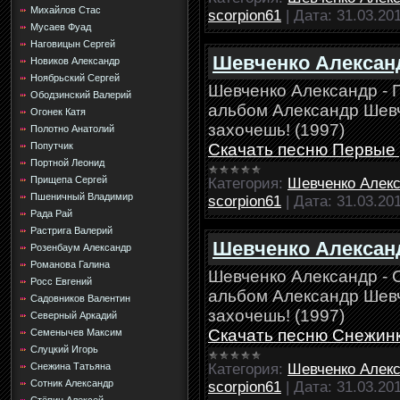
Михайлов Стас
scorpion61
|
Дата:
31.03.20
Мусаев Фуад
Наговицын Сергей
Шевченко Алексан
Новиков Александр
Ноябрьский Сергей
Шевченко Александр - 
Ободзинский Валерий
альбом Александр Шевче
Огонек Катя
захочешь! (1997)
Полотно Анатолий
Скачать песню Первые
Попутчик
Портной Леонид
Прищепа Сергей
Категория:
Шевченко Алек
Пшеничный Владимир
scorpion61
|
Дата:
31.03.20
Рада Рай
Растрига Валерий
Шевченко Александ
Розенбаум Александр
Романова Галина
Шевченко Александр - 
Росс Евгений
альбом Александр Шевче
Садовников Валентин
захочешь! (1997)
Северный Аркадий
Скачать песню Снежин
Семенычев Максим
Слуцкий Игорь
Категория:
Шевченко Алек
Снежина Татьяна
Сотник Александр
scorpion61
|
Дата:
31.03.20