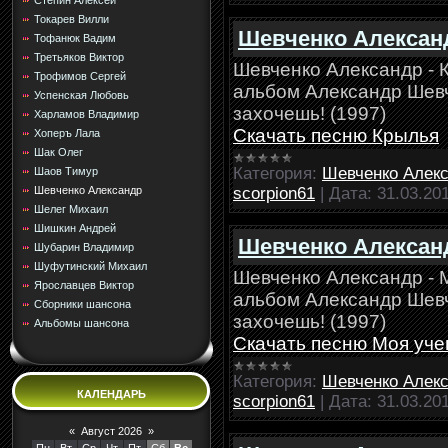
Стёпин Алексей
Токарев Вилли
Шевченко Алексан
Тофанюк Вадим
Третьяков Виктор
Шевченко Александр - 
Трофимов Сергей
альбом Александр Шевче
Успенская Любовь
захочешь! (1997)
Харламов Владимир
Скачать песню Крылья
Хоперъ Лала
Шак Олег
Категория:
Шевченко Алек
Шаов Тимур
scorpion61
|
Дата:
31.03.20
Шевченко Александр
Шелег Михаил
Шишкин Андрей
Шевченко Александ
Шубарин Владимир
Шуфутинский Михаил
Шевченко Александр - 
Ярославцев Виктор
альбом Александр Шевче
Сборники шансона
захочешь! (1997)
Альбомы шансона
Скачать песню Моя уч
Категория:
Шевченко Алек
КАЛЕНДАРЬ
scorpion61
|
Дата:
31.03.20
«
Август 2026
»