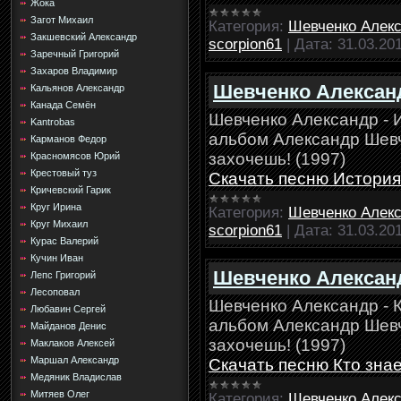
Жока
Загот Михаил
Категория:
Шевченко Алек
Закшевский Александр
scorpion61
|
Дата:
31.03.20
Заречный Григорий
Захаров Владимир
Шевченко Александ
Кальянов Александр
Канада Семён
Шевченко Александр - 
Kantrobas
альбом Александр Шевче
Карманов Федор
захочешь! (1997)
Красномясов Юрий
Крестовый туз
Скачать песню История
Кричевский Гарик
Круг Ирина
Категория:
Шевченко Алек
Круг Михаил
scorpion61
|
Дата:
31.03.20
Курас Валерий
Кучин Иван
Шевченко Александр
Лепс Григорий
Лесоповал
Шевченко Александр - Кт
Любавин Сергей
альбом Александр Шевче
Майданов Денис
захочешь! (1997)
Маклаков Алексей
Маршал Александр
Скачать песню Кто знает
Медяник Владислав
Митяев Олег
Категория:
Шевченко Алек