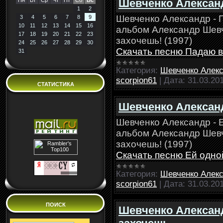
Шевченко Алексан
Пн
Вт
Ср
Чт
Пт
Сб
Вс
1
2
Шевченко Александр - 
3
4
5
6
7
8
9
10
11
12
13
14
15
16
альбом Александр Шевче
17
18
19
20
21
22
23
захочешь! (1997)
24
25
26
27
28
29
30
Скачать песню Падаю 
31
Категория:
Шевченко Алек
scorpion61
|
Дата:
31.03.20
СТАТИСТИКА
Шевченко Александ
Шевченко Александр - 
альбом Александр Шевче
захочешь! (1997)
Скачать песню Ей одно
Категория:
Шевченко Алек
scorpion61
|
Дата:
31.03.20
ПОИСК
Шевченко Александр