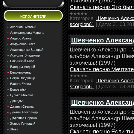
захочешь! (1997)
Скачать песню Это был
ИСПОЛНИТЕЛИ
Категория:
Шевченко Алек
scorpion61
|
Дата:
31.03.20
Аксенов Виталий
Александрова Марина
Шевченко Александ
Андерс Алена
Андрианов Олег
Шевченко Александр - 
Андрющенко Валерий
альбом Александр Шевче
Асмолов Владимир
Бакинский Боря
захочешь! (1997)
Бандера Андрей
Скачать песню Мечтате
Беломорканал
Богун Владимир
Категория:
Шевченко Алек
Ваенга Елена
scorpion61
|
Дата:
31.03.20
Воровайки
Гулько Михаил
Шевченко Александ
Демидыч
Джанни Стелла
Шевченко Александр - 
Дюмин Александр
альбом Александр Шевче
Дядюшка Серёжа
захочешь! (1997)
Жаров Геннадий
Жека
Скачать песню Если ты