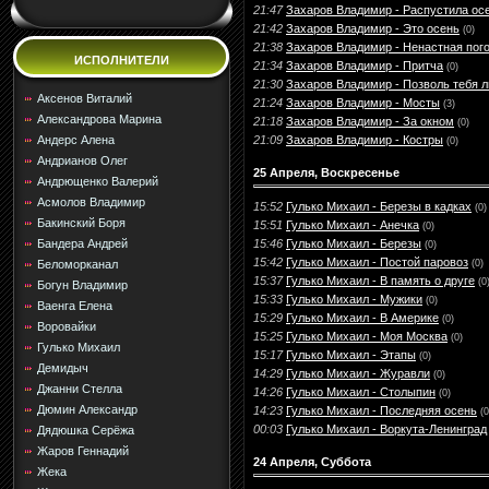
21:47
Захаров Владимир - Распустила ос
21:42
Захаров Владимир - Это осень
(0)
21:38
Захаров Владимир - Ненастная пог
ИСПОЛНИТЕЛИ
21:34
Захаров Владимир - Притча
(0)
21:30
Захаров Владимир - Позволь тебя 
Аксенов Виталий
21:24
Захаров Владимир - Мосты
(3)
Александрова Марина
21:18
Захаров Владимир - За окном
(0)
21:09
Захаров Владимир - Костры
Андерс Алена
(0)
Андрианов Олег
25 Апреля, Воскресенье
Андрющенко Валерий
Асмолов Владимир
15:52
Гулько Михаил - Березы в кадках
(0)
Бакинский Боря
15:51
Гулько Михаил - Анечка
(0)
15:46
Гулько Михаил - Березы
Бандера Андрей
(0)
15:42
Гулько Михаил - Постой паровоз
(0)
Беломорканал
15:37
Гулько Михаил - В память о друге
(0
Богун Владимир
15:33
Гулько Михаил - Мужики
(0)
Ваенга Елена
15:29
Гулько Михаил - В Америке
(0)
Воровайки
15:25
Гулько Михаил - Моя Москва
(0)
Гулько Михаил
15:17
Гулько Михаил - Этапы
(0)
Демидыч
14:29
Гулько Михаил - Журавли
(0)
Джанни Стелла
14:26
Гулько Михаил - Столыпин
(0)
Дюмин Александр
14:23
Гулько Михаил - Последняя осень
(0
00:03
Гулько Михаил - Воркута-Ленинград
Дядюшка Серёжа
Жаров Геннадий
24 Апреля, Суббота
Жека