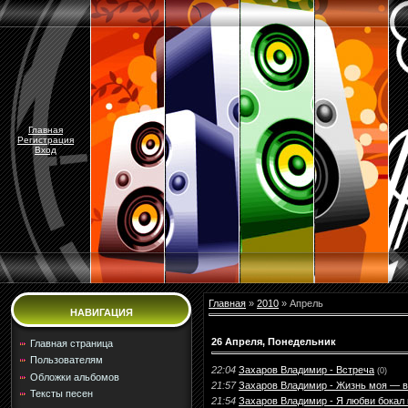
Главная
Регистрация
Вход
Главная
»
2010
»
Апрель
НАВИГАЦИЯ
26 Апреля, Понедельник
Главная страница
Пользователям
22:04
Захаров Владимир - Встреча
(0)
Обложки альбомов
21:57
Захаров Владимир - Жизнь моя — в
Тексты песен
21:54
Захаров Владимир - Я любви бокал