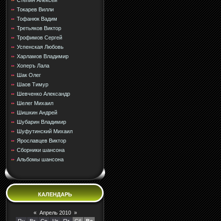
Стёпин Алексей
Токарев Вилли
Тофанюк Вадим
Третьяков Виктор
Трофимов Сергей
Успенская Любовь
Харламов Владимир
Хоперъ Лала
Шак Олег
Шаов Тимур
Шевченко Александр
Шелег Михаил
Шишкин Андрей
Шубарин Владимир
Шуфутинский Михаил
Ярославцев Виктор
Сборники шансона
Альбомы шансона
КАЛЕНДАРЬ
«
Апрель 2010
»