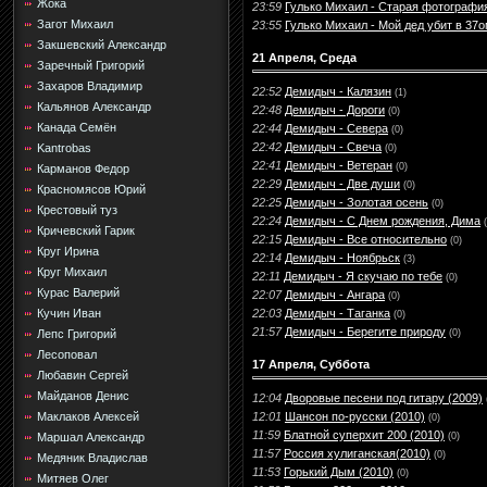
Жока
23:59
Гулько Михаил - Старая фотографи
Загот Михаил
23:55
Гулько Михаил - Мой дед убит в 37
Закшевский Александр
21 Апреля, Среда
Заречный Григорий
Захаров Владимир
22:52
Демидыч - Калязин
(1)
Кальянов Александр
22:48
Демидыч - Дороги
(0)
Канада Семён
22:44
Демидыч - Севера
(0)
22:42
Демидыч - Свеча
Kantrobas
(0)
22:41
Демидыч - Ветеран
(0)
Карманов Федор
22:29
Демидыч - Две души
(0)
Красномясов Юрий
22:25
Демидыч - Золотая осень
(0)
Крестовый туз
22:24
Демидыч - С Днем рождения, Дима
Кричевский Гарик
22:15
Демидыч - Все относительно
(0)
Круг Ирина
22:14
Демидыч - Ноябрьск
(3)
Круг Михаил
22:11
Демидыч - Я скучаю по тебе
(0)
Курас Валерий
22:07
Демидыч - Ангара
(0)
22:03
Демидыч - Таганка
Кучин Иван
(0)
21:57
Демидыч - Берегите природу
(0)
Лепс Григорий
Лесоповал
17 Апреля, Суббота
Любавин Сергей
Майданов Денис
12:04
Дворовые песени под гитару (2009)
12:01
Шансон по-русски (2010)
Маклаков Алексей
(0)
11:59
Блатной суперхит 200 (2010)
(0)
Маршал Александр
11:57
Россия хулиганская(2010)
(0)
Медяник Владислав
11:53
Горький Дым (2010)
(0)
Митяев Олег