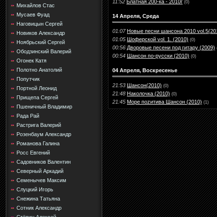
11:52
Блатная 200-ка - 2010г
(0)
Михайлов Стас
Мусаев Фуад
14 Апреля, Среда
Наговицын Сергей
01:07
Новые песни шансона 2010 vol.5(20
Новиков Александр
01:05
Шоферской vol. 1. (2010)
(0)
Ноябрьский Сергей
00:56
Дворовые песени под гитару (2009)
Ободзинский Валерий
00:54
Шансон по-русски (2010)
(0)
Огонек Катя
Полотно Анатолий
04 Апреля, Воскресенье
Попутчик
21:53
Шансон(2010)
(0)
Портной Леонид
21:48
Наколочка (2010)
(0)
Прищепа Сергей
21:45
Море поzитива Шансон (2010)
(1)
Пшеничный Владимир
Рада Рай
Растрига Валерий
Розенбаум Александр
Романова Галина
Росс Евгений
Садовников Валентин
Северный Аркадий
Семенычев Максим
Слуцкий Игорь
Снежина Татьяна
Сотник Александр