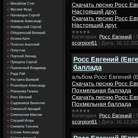
Скачать песню Росс Евг
Михайлов Стас
Мусаев Фуад
Настоящий друг
Наговицын Сергей
Скачать песню Росс Евг
Новиков Александр
Настоящий друг
Ноябрьский Сергей
Ободзинский Валерий
Категория:
Росс Евгений
|
Огонек Катя
scorpion61
|
Дата:
16.12.20
Полотно Анатолий
Попутчик
Портной Леонид
Росс Евгений (Евг
Прищепа Сергей
баллада
Пшеничный Владимир
Рада Рай
альбом Росс Евгений (Е
Растрига Валерий
Скачать песню Росс Евг
Розенбаум Александр
Похмельная баллада
Романова Галина
Скачать песню Росс Евг
Росс Евгений
Похмельная баллада
Садовников Валентин
Северный Аркадий
Категория:
Росс Евгений
|
Семенычев Максим
Слуцкий Игорь
scorpion61
|
Дата:
16.12.20
Снежина Татьяна
Сотник Александр