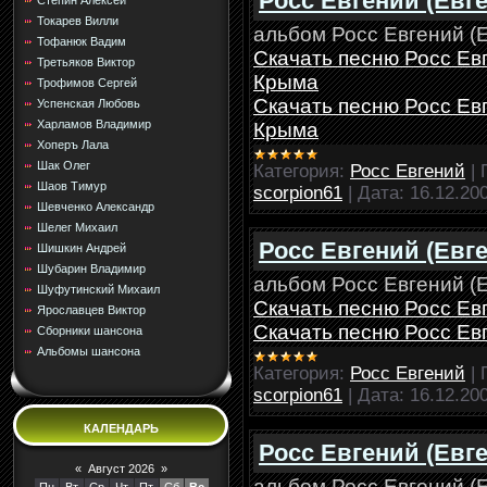
Росс Евгений (Евг
Стёпин Алексей
Токарев Вилли
альбом Росс Евгений (Е
Тофанюк Вадим
Скачать песню Росс Евг
Третьяков Виктор
Крыма
Трофимов Сергей
Скачать песню Росс Евг
Успенская Любовь
Харламов Владимир
Крыма
Хоперъ Лала
Шак Олег
Категория:
Росс Евгений
|
Шаов Тимур
scorpion61
|
Дата:
16.12.20
Шевченко Александр
Шелег Михаил
Росс Евгений (Евг
Шишкин Андрей
Шубарин Владимир
альбом Росс Евгений (Е
Шуфутинский Михаил
Скачать песню Росс Евг
Ярославцев Виктор
Скачать песню Росс Евг
Сборники шансона
Альбомы шансона
Категория:
Росс Евгений
|
scorpion61
|
Дата:
16.12.20
КАЛЕНДАРЬ
Росс Евгений (Евге
«
Август 2026
»
альбом Росс Евгений (Е