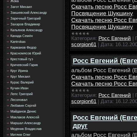
Жока
Скачать песню Росс Евг
Загот Михаил
Посвящение Шукшину
Закшевский Александр
Заречный Григорий
Скачать песню Росс Евг
Захаров Владимир
Посвящение Шукшину
Кальянов Александр
Канада Семён
Категория:
Росс Евгений
|
Kantrobas
scorpion61
|
Дата:
16.12.20
Карманов Федор
Красномясов Юрий
Росс Евгений (Евг
Крестовый туз
Кричевский Гарик
альбом Росс Евгений (Е
Круг Ирина
Скачать песню Росс Ев
Круг Михаил
Скачать песню Росс Ев
Курас Валерий
Кучин Иван
Лепс Григорий
Категория:
Росс Евгений
|
Лесоповал
scorpion61
|
Дата:
16.12.20
Любавин Сергей
Майданов Денис
Росс Евгений (Евг
Маклаков Алексей
Маршал Александр
друг
Медяник Владислав
альбом Росс Евгений (Е
Митяев Олег