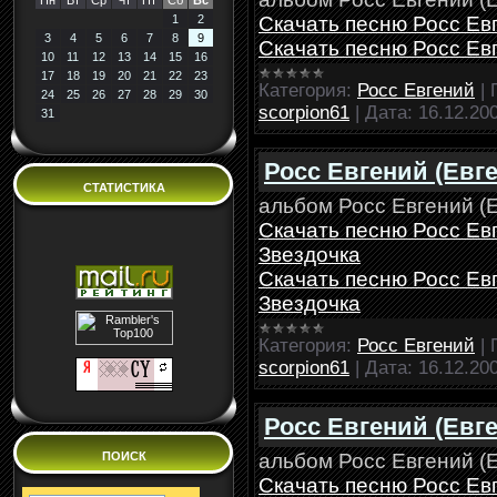
Пн
Вт
Ср
Чт
Пт
Сб
Вс
Скачать песню Росс Евг
1
2
3
4
5
6
7
8
9
Скачать песню Росс Евг
10
11
12
13
14
15
16
17
18
19
20
21
22
23
Категория:
Росс Евгений
|
24
25
26
27
28
29
30
scorpion61
|
Дата:
16.12.20
31
Росс Евгений (Евге
СТАТИСТИКА
альбом Росс Евгений (Е
Скачать песню Росс Евг
Звездочка
Скачать песню Росс Евг
Звездочка
Категория:
Росс Евгений
|
scorpion61
|
Дата:
16.12.20
Росс Евгений (Евг
альбом Росс Евгений (Е
ПОИСК
Скачать песню Росс Ев