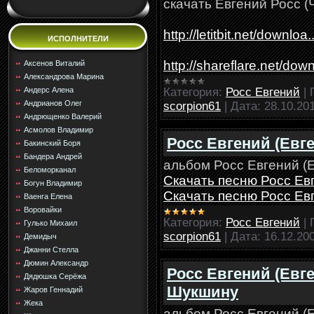
скачать Евгений Росс (
http://letitbit.net/downloa.
ИСПОЛНИТЕЛИ
http://shareflare.net/down
Аксенов Виталий
Александрова Марина
Категория:
Росс Евгений
|
Андерс Алена
Андрианов Олег
scorpion61
|
Дата:
28.10.20
Андрющенко Валерий
Асмолов Владимир
Росс Евгений (Евге
Бакинский Боря
Бандера Андрей
альбом Росс Евгений (Е
Беломорканал
Скачать песню Росс Евг
Богун Владимир
Скачать песню Росс Евг
Ваенга Елена
Воровайки
Категория:
Росс Евгений
|
Гулько Михаил
scorpion61
|
Дата:
16.12.20
Демидыч
Джанни Стелла
Дюмин Александр
Росс Евгений (Евг
Дядюшка Серёжа
Шукшину
Жаров Геннадий
Жека
альбом Росс Евгений (Е