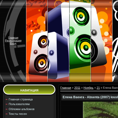
Главная
Регистрация
Вход
Главная
»
2011
»
Ноябрь
»
21
» Елена Ваенг
НАВИГАЦИЯ
Елена Ваенга - Absenta (2007) loss
Главная страница
Пользователям
Обложки альбомов
Тексты песен