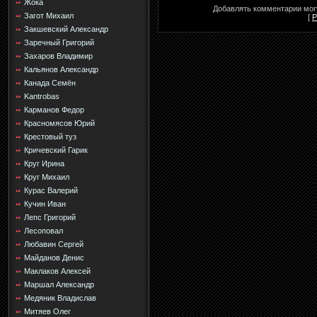
Жока
Добавлять комментарии могу
Загот Михаил
[
Р
Закшевский Александр
Заречный Григорий
Захаров Владимир
Кальянов Александр
Канада Семён
Kantrobas
Карманов Федор
Красномясов Юрий
Крестовый туз
Кричевский Гарик
Круг Ирина
Круг Михаил
Курас Валерий
Кучин Иван
Лепс Григорий
Лесоповал
Любавин Сергей
Майданов Денис
Маклаков Алексей
Маршал Александр
Медяник Владислав
Митяев Олег