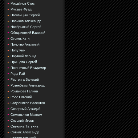
Михайлов Стас
Мусаев Фуад
Наговицын Сергей
Новиков Александр
Ноябрьский Сергей
Ободзинский Валерий
Огонек Катя
Полотно Анатолий
Попутчик
Портной Леонид
Прищепа Сергей
Пшеничный Владимир
Рада Рай
Растрига Валерий
Розенбаум Александр
Романова Галина
Росс Евгений
Садовников Валентин
Северный Аркадий
Семенычев Максим
Слуцкий Игорь
Снежина Татьяна
Сотник Александр