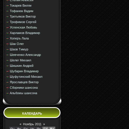
Стёпин Алексей
Токарев Вилли
Тофанюк Вадим
Третьяков Виктор
Трофимов Сергей
Успенская Любовь
Харламов Владимир
Хоперъ Лала
Шак Олег
Шаов Тимур
Шевченко Александр
Шелег Михаил
Шишкин Андрей
Шубарин Владимир
Шуфутинский Михаил
Ярославцев Виктор
Сборники шансона
Альбомы шансона
КАЛЕНДАРЬ
«
Ноябрь 2011
»