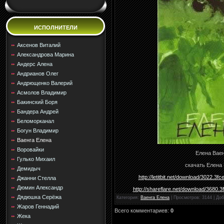
ИСПОЛНИТЕЛИ
Аксенов Виталий
Александрова Марина
Андерс Алена
Андрианов Олег
Андрющенко Валерий
Асмолов Владимир
Бакинский Боря
Бандера Андрей
Беломорканал
Богун Владимир
Ваенга Елена
Воровайки
Елена Ваен
Гулько Михаил
скачать Елена В
Демидыч
http://letitbit.net/download/3022
Джанни Стелла
Дюмин Александр
http://shareflare.net/download/3680
Дядюшка Серёжа
Категория
:
Ваенга Елена
|
Просмотров
: 3144 |
Доб
Жаров Геннадий
Всего комментариев
:
0
Жека