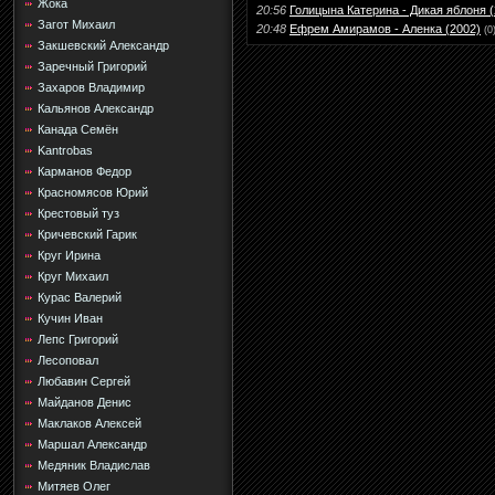
Жока
20:56
Голицына Катерина - Дикая яблоня (
Загот Михаил
20:48
Ефрем Амирамов - Аленка (2002)
(0
Закшевский Александр
Заречный Григорий
Захаров Владимир
Кальянов Александр
Канада Семён
Kantrobas
Карманов Федор
Красномясов Юрий
Крестовый туз
Кричевский Гарик
Круг Ирина
Круг Михаил
Курас Валерий
Кучин Иван
Лепс Григорий
Лесоповал
Любавин Сергей
Майданов Денис
Маклаков Алексей
Маршал Александр
Медяник Владислав
Митяев Олег