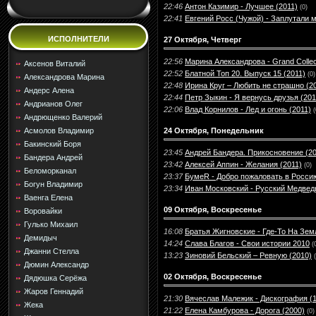
22:46
Антон Казимир - Лучшее (2011)
(0)
22:41
Евгений Росс (Чужой) - Заплутали 
ИСПОЛНИТЕЛИ
27 Октября, Четверг
22:56
Марина Александрова - Grand Collect
Аксенов Виталий
22:52
Блатной Топ 20. Выпуск 15 (2011)
(0)
Александрова Марина
22:48
Ирина Круг – Любить не страшно (2
Андерс Алена
22:44
Петр Зыкин - Я вернусь друзья (201
Андрианов Олег
22:06
Влад Корнилов - Лед и огонь (2011)
(
Андрющенко Валерий
24 Октября, Понедельник
Асмолов Владимир
Бакинский Боря
23:45
Андрей Бандера. Прикосновение (20
Бандера Андрей
23:42
Алексей Аппин - Желания (2011)
(0)
Беломорканал
23:37
БумеR - Добро пожаловать в Россию
Богун Владимир
23:34
Иван Московский - Русский Медведь
Ваенга Елена
09 Октября, Воскресенье
Воровайки
Гулько Михаил
16:08
Братья Жигновские - Где-То На Зем
Демидыч
14:24
Слава Благов - Свои истории 2010
(
Джанни Стелла
13:23
Зиновий Бельский – Ревную (2010)
Дюмин Александр
02 Октября, Воскресенье
Дядюшка Серёжа
Жаров Геннадий
21:30
Вячеслав Малежик - Дискография (
Жека
21:22
Елена Камбурова - Дорога (2000)
(0)