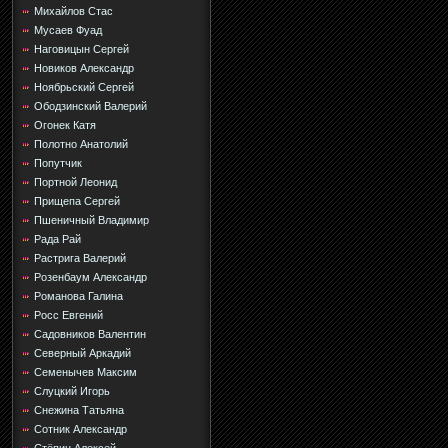
Михайлов Стас
Мусаев Фуад
Наговицын Сергей
Новиков Александр
Ноябрьский Сергей
Ободзинский Валерий
Огонек Катя
Полотно Анатолий
Попутчик
Портной Леонид
Прищепа Сергей
Пшеничный Владимир
Рада Рай
Растрига Валерий
Розенбаум Александр
Романова Галина
Росс Евгений
Садовников Валентин
Северный Аркадий
Семенычев Максим
Слуцкий Игорь
Снежина Татьяна
Сотник Александр