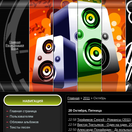
Главная
Регистрация
Вход
Главная
»
2011
»
Октябрь
НАВИГАЦИЯ
28 Октября, Пятница
Главная страница
Пользователям
22:58
Трофимов Сергей - Романсы (2011)
Обложки альбомов
22:54
Виктор Третьяков - Один на один. 20
Тексты песен
22:50
Александр Понафидин - До вольных