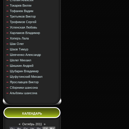
Стёпин Алексей
Токарев Вилли
Тофанюк Вадим
Третьяков Виктор
Трофимов Сергей
Успенская Любовь
Харламов Владимир
Хоперъ Лала
Шак Олег
Шаов Тимур
Шевченко Александр
Шелег Михаил
Шишкин Андрей
Шубарин Владимир
Шуфутинский Михаил
Ярославцев Виктор
Сборники шансона
Альбомы шансона
КАЛЕНДАРЬ
«
Октябрь 2011
»