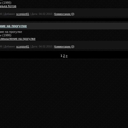
ы (1986)
анька Котов
66
|
Добавил:
scorpion61
|
Дата:
04.02.2010
|
Комментарии (0)
ие на прогулке
ие на прогулке
ы (1986)
азмышление на прогулке
99
|
Добавил:
scorpion61
|
Дата:
04.02.2010
|
Комментарии (0)
1
2
»