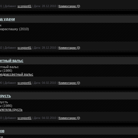
81
|
Добавил:
scorpion61
|
Дата:
28.12.2010
|
Комментарии (0)
ца удачи
и
нараспашку (2010)
82
|
Добавил:
scorpion61
|
Дата:
28.12.2010
|
Комментарии (0)
ветный вальс
етный вальс
ы (1986)
редрассветный вальс
90
|
Добавил:
scorpion61
|
Дата:
04.02.2010
|
Комментарии (0)
грусть
русть
ы (1986)
летела грусть
83
|
Добавил:
scorpion61
|
Дата:
04.02.2010
|
Комментарии (0)
тов
ов