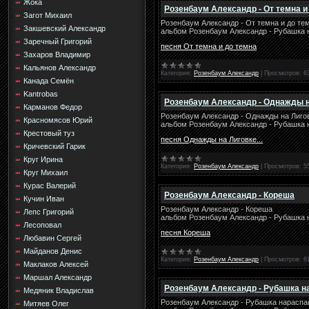
Жока
Розенбаум Александр - От темна и
Загот Михаил
Розенбаум Александр - От темна и до те
Закшевский Александр
альбом Розенбаум Александр - Рубашка 
Заречный Григорий
песня От темна и до темна
Захаров Владимир
Кальянов Александр
Категория:
Розенбаум Александр
|
Просмотров:
6
Канада Семён
Kantrobas
Розенбаум Александр - Однажды на
Карманов Федор
Розенбаум Александр - Однажды на Лигов
Красномясов Юрий
альбом Розенбаум Александр - Рубашка 
Крестовый туз
песня Однажды на Лиговке...
Кричевский Гарик
Круг Ирина
Категория:
Розенбаум Александр
|
Просмотров:
5
Круг Михаил
Курас Валерий
Розенбаум Александр - Кореша
Кучин Иван
Розенбаум Александр - Кореша
Лепс Григорий
альбом Розенбаум Александр - Рубашка 
Лесоповал
песня Кореша
Любавин Сергей
Майданов Денис
Категория:
Розенбаум Александр
|
Просмотров:
6
Маклаков Алексей
Маршал Александр
Розенбаум Александр - Рубашка 
Медяник Владислав
Розенбаум Александр - Рубашка нарасп
Митяев Олег