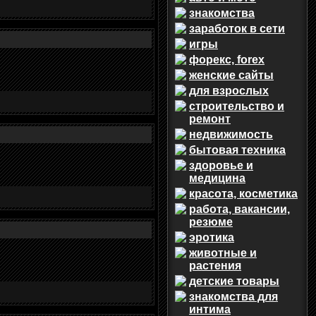
знакомства
заработок в сети
игры
форекс, forex
женские сайты
для взрослых
строительство и
ремонт
недвижимость
бытовая техника
здоровье и
медицина
красота, косметика
работа, вакансии,
резюме
эротика
животные и
растения
детские товары
знакомства для
интима