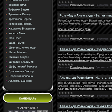
Стёпин Алексей
Токарев Вилли
Категория:
Розенбаум Александр
|
Просмотров:
5
Тофанюк Вадим
Третьяков Виктор
Розенбаум Александр - Белая пти
Трофимов Сергей
Розенбаум Александр - Белая птица удач
альбом Розенбаум Александр - Рубашка 
Успенская Любовь
Харламов Владимир
песня Белая птица удачи
Хоперъ Лала
Шак Олег
Категория:
Розенбаум Александр
|
Просмотров:
5
Шаов Тимур
Шевченко Александр
Александр Розенбаум - Предрасс
Шелег Михаил
песня Александр Розенбаум - Предрассв
Шишкин Андрей
альбом Розенбаум Александр - Мои двор
Скачать песню Александр Розенбаум - П
Шубарин Владимир
Шуфутинский Михаил
Категория:
Розенбаум Александр
|
Просмотров:
6
Ярославцев Виктор
Сборники шансона
Александр Розенбаум - Налетела 
Альбомы шансона
песня Александр Розенбаум - Налетела г
альбом Розенбаум Александр - Мои двор
Скачать песню Александр Розенбаум - На
Категория:
Розенбаум Александр
|
Просмотров:
6
КАЛЕНДАРЬ
Александр Розенбаум - Санька Ко
«
Август 2026
»
песня Александр Розенбаум - Санька Кот