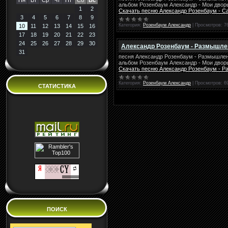
Пн
Вт
Ср
Чт
Пт
Сб
Вс
альбом Розенбаум Александр - Мои двор
1
2
Скачать песню Александр Розенбаум - С
3
4
5
6
7
8
9
Категория:
Розенбаум Александр
|
Просмотров:
7
10
11
12
13
14
15
16
17
18
19
20
21
22
23
24
25
26
27
28
29
30
Александр Розенбаум - Размышлен
31
песня Александр Розенбаум - Размышлен
альбом Розенбаум Александр - Мои двор
Скачать песню Александр Розенбаум - Р
Категория:
Розенбаум Александр
|
Просмотров:
6
СТАТИСТИКА
ПОИСК