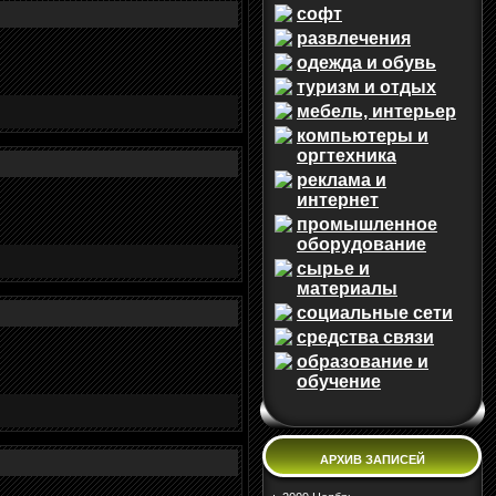
софт
развлечения
одежда и обувь
туризм и отдых
мебель, интерьер
компьютеры и
оргтехника
реклама и
интернет
промышленное
оборудование
сырье и
материалы
социальные сети
средства связи
образование и
обучение
АРХИВ ЗАПИСЕЙ