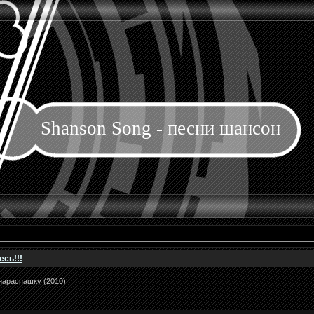
Shanson Song - песни шансон
сь!!!
нараспашку (2010)