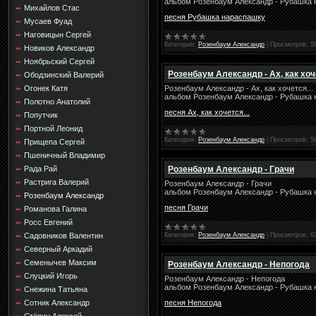
альбом Розенбаум Александр - Рубашка 
Михайлов Стас
песня Рубашка нараспашку
Мусаев Фуад
Наговицын Сергей
Категория:
Розенбаум Александр
|
Просмотров:
5
Новиков Александр
Ноябрьский Сергей
Розенбаум Александр - Ах, как хоче
Ободзинский Валерий
Розенбаум Александр - Ах, как хочется...
Огонек Катя
альбом Розенбаум Александр - Рубашка 
Полотно Анатолий
песня Ах, как хочется...
Попутчик
Портной Леонид
Категория:
Розенбаум Александр
|
Просмотров:
5
Прищепа Сергей
Пшеничный Владимир
Розенбаум Александр - Грачи
Рада Рай
Растрига Валерий
Розенбаум Александр - Грачи
альбом Розенбаум Александр - Рубашка 
Розенбаум Александр
песня Грачи
Романова Галина
Росс Евгений
Категория:
Розенбаум Александр
|
Просмотров:
6
Садовников Валентин
Северный Аркадий
Семенычев Максим
Розенбаум Александр - Непогода
Слуцкий Игорь
Розенбаум Александр - Непогода
альбом Розенбаум Александр - Рубашка 
Снежина Татьяна
Сотник Александр
песня Непогода