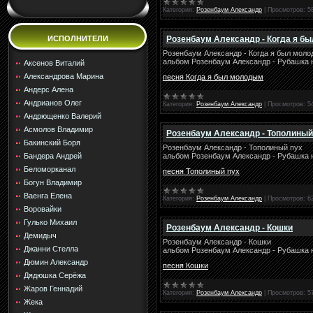
Категория:
Розенбаум Александр
|
Просмотров:
5
Розенбаум Александр - Когда я б
ИСПОЛНИТЕЛИ
Розенбаум Александр - Когда я был мол
альбом Розенбаум Александр - Рубашка 
Аксенов Виталий
Александрова Марина
песня Когда я был молодым
Андерс Алена
Андрианов Олег
Категория:
Розенбаум Александр
|
Просмотров:
5
Андрющенко Валерий
Асмолов Владимир
Розенбаум Александр - Тополиный
Бакинский Боря
Розенбаум Александр - Тополиный пух
альбом Розенбаум Александр - Рубашка 
Бандера Андрей
Беломорканал
песня Тополиный пух
Богун Владимир
Ваенга Елена
Категория:
Розенбаум Александр
|
Просмотров:
6
Воровайки
Гулько Михаил
Розенбаум Александр - Кошки
Демидыч
Розенбаум Александр - Кошки
Джанни Стелла
альбом Розенбаум Александр - Рубашка 
Дюмин Александр
песня Кошки
Дядюшка Серёжа
Жаров Геннадий
Категория:
Розенбаум Александр
|
Просмотров:
5
Жека