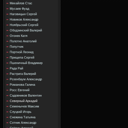
Михайлов Стас
Мусаев Фуад
Наговицын Сергей
Новиков Александр
Ноябрьский Сергей
Ободзинский Валерий
Огонек Катя
Полотно Анатолий
Попутчик
Портной Леонид
Прищепа Сергей
Пшеничный Владимир
Рада Рай
Растрига Валерий
Розенбаум Александр
Романова Галина
Росс Евгений
Садовников Валентин
Северный Аркадий
Семенычев Максим
Слуцкий Игорь
Снежина Татьяна
Сотник Александр