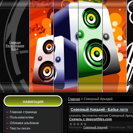
Главная
Регистрация
Вход
Главная
»
Северный Аркадий
НАВИГАЦИЯ
Северный Аркадий - Бабье лето
Главная страница
скачать бесплатно песню Северный Аркад
Пользователям
Скачать с depositfiles.com
Обложки альбомов
Категория:
Северный Аркадий
|
Просмотров:
761
Тексты песен