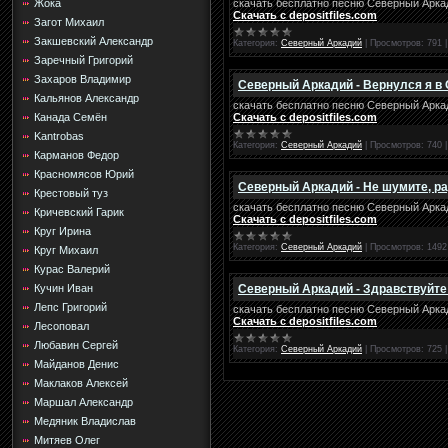
скачать бесплатно песню Северный Арка
Жока
Скачать с depositfiles.com
Загот Михаил
Закшевский Александр
Категория:
Северный Аркадий
|
Просмотров:
791
Заречный Григорий
Захаров Владимир
Северный Аркадий - Вернулся я в
Кальянов Александр
скачать бесплатно песню Северный Аркад
Скачать с depositfiles.com
Канада Семён
Kantrobas
Категория:
Северный Аркадий
|
Просмотров:
740
Карманов Федор
Красномясов Юрий
Северный Аркадий - Не шумите, ра
Крестовый туз
скачать бесплатно песню Северный Аркад
Кричевский Гарик
Скачать с depositfiles.com
Круг Ирина
Категория:
Северный Аркадий
|
Просмотров:
1492
Круг Михаил
Курас Валерий
Северный Аркадий - Здравствуйте 
Кучин Иван
Лепс Григорий
скачать бесплатно песню Северный Аркад
Скачать с depositfiles.com
Лесоповал
Любавин Сергей
Категория:
Северный Аркадий
|
Просмотров:
725
Майданов Денис
Маклаков Алексей
Маршал Александр
Медяник Владислав
Митяев Олег