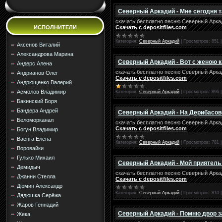
Северный Аркадий - Мне сегодня т
скачать бесплатно песню Северный Аркад
Скачать с depositfiles.com
ИСПОЛНИТЕЛИ
Категория:
Северный Аркадий
|
Просмотров:
851
Аксенов Виталий
Александрова Марина
Северный Аркадий - Вот с женою к
Андерс Алена
скачать бесплатно песню Северный Аркади
Андрианов Олег
Скачать с depositfiles.com
Андрющенко Валерий
Асмолов Владимир
Категория:
Северный Аркадий
|
Просмотров:
896
Бакинский Боря
Бандера Андрей
Северный Аркадий - На Дерибасов
Беломорканал
скачать бесплатно песню Северный Арка
Скачать с depositfiles.com
Богун Владимир
Ваенга Елена
Категория:
Северный Аркадий
|
Просмотров:
781
Воровайки
Гулько Михаил
Северный Аркадий - Мой приятель
Демидыч
скачать бесплатно песню Северный Аркад
Джанни Стелла
Скачать с depositfiles.com
Дюмин Александр
Категория:
Северный Аркадий
|
Просмотров:
810
Дядюшка Серёжа
Жаров Геннадий
Северный Аркадий - Помню двор 
Жека