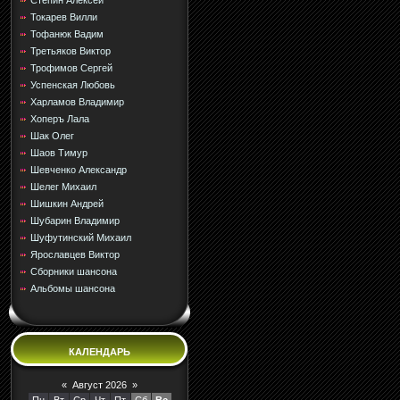
Стёпин Алексей
Токарев Вилли
Тофанюк Вадим
Третьяков Виктор
Трофимов Сергей
Успенская Любовь
Харламов Владимир
Хоперъ Лала
Шак Олег
Шаов Тимур
Шевченко Александр
Шелег Михаил
Шишкин Андрей
Шубарин Владимир
Шуфутинский Михаил
Ярославцев Виктор
Сборники шансона
Альбомы шансона
КАЛЕНДАРЬ
«
Август 2026
»