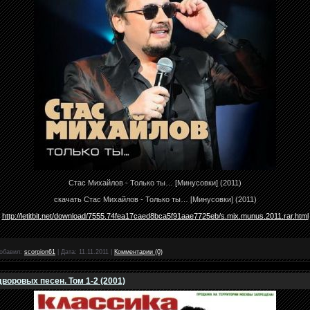
Стас Михайлов - Только ты… [Минусовки] (2011)
скачать Стас Михайлов - Только ты… [Минусовки] (2011)
http://letitbit.net/download/7555.74fea17caed8bca5f91aae7725eb/s.mix.munus.2011.rar.html
обавил:
scorpion61
|
Дата:
11.11.2011
|
Комментарии (0)
воровых песен. Том 1-2 (2001)