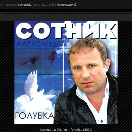
204
|
Добавил:
scorpion61
|
Дата:
11.11.2011
|
Комментарии (0)
Александр Сотник - Голубка (2011)