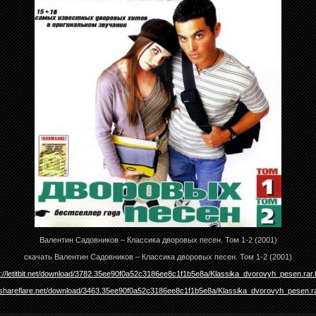
Валентин Садовников – Классика дворовых песен. Том 1-2 (2001)
скачать Валентин Садовников – Классика дворовых песен. Том 1-2 (2001)
p://letitbit.net/download/3782.35ee90f0a52c3186ee8c1f1b5e8a/Klassika_dvorovyh_pesen.rar.
//shareflare.net/download/3463.35ee90f0a52c3186ee8c1f1b5e8a/Klassika_dvorovyh_pesen.ra