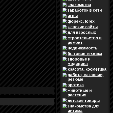
знакомства
заработок в сети
игры
форекс, forex
женские сайты
для взрослых
строительство и
ремонт
недвижимость
бытовая техника
здоровье и
медицина
красота, косметика
работа, вакансии,
резюме
эротика
животные и
растения
детские товары
знакомства для
интима