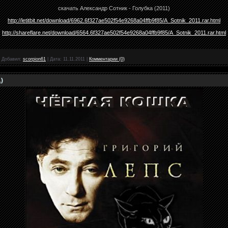
скачать Александр Сотник - Голубка (2011)
http://letitbit.net/download/6962.6f327ae502f54e9268a04ffb9f85/A_Sotnik_2011.rar.html
http://shareflare.net/download/6564.6f327ae502f54e9268a04ffb9f85/A_Sotnik_2011.rar.html
|
Добавил:
scorpion61
|
Дата:
11.11.2011
|
Комментарии (0)
)