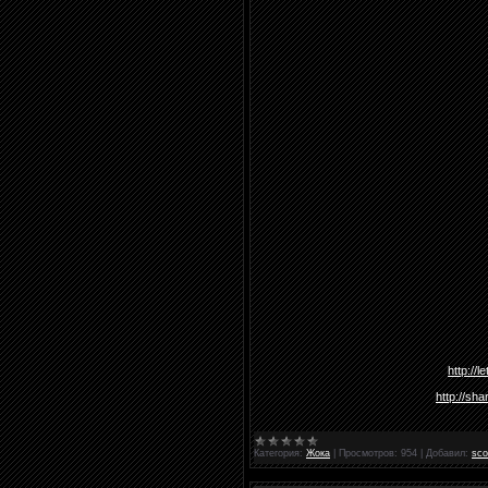
http://
http://sh
Категория:
Жока
|
Просмотров:
954
|
Добавил:
sco