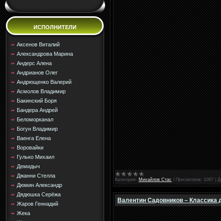
ИСПОЛНИТЕЛИ
Аксенов Виталий
Александрова Марина
Андерс Алена
Андрианов Олег
Андрющенко Валерий
Асмолов Владимир
Бакинский Боря
Бандера Андрей
Беломорканал
Богун Владимир
Ваенга Елена
Воровайки
Гулько Михаил
Демидыч
Джанни Стелла
Категория:
Михайлов Стас
|
Просмотров:
1067
|
Д
Дюмин Александр
Дядюшка Серёжа
Валентин Садовников – Классика д
Жаров Геннадий
Жека