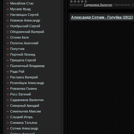
Михайлов Стас
Категория:
Садовников Валентин
|
Просмотров:
1
Мусаев Фуад
Наговицын Сергей
Александр Сотник - Голубка (2011)
Новиков Александр
Ноябрьский Сергей
Ободзинский Валерий
Огонек Катя
Полотно Анатолий
Попутчик
Портной Леонид
Прищепа Сергей
Пшеничный Владимир
Рада Рай
Растрига Валерий
Розенбаум Александр
Романова Галина
Росс Евгений
Садовников Валентин
Северный Аркадий
Семенычев Максим
Слуцкий Игорь
Снежина Татьяна
Сотник Александр