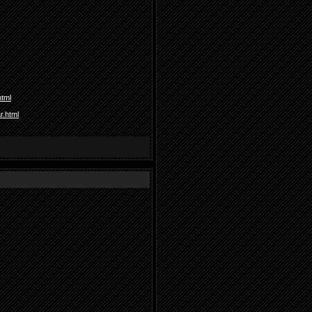
html
r.html