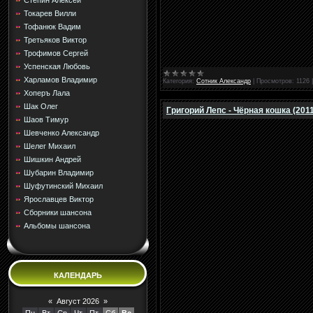
Стёпин Алексей
Токарев Вилли
Тофанюк Вадим
Третьяков Виктор
Трофимов Сергей
Успенская Любовь
Харламов Владимир
Категория:
Сотник Александр
|
Просмотров:
1126
Хоперъ Лала
Шак Олег
Григорий Лепс - Чёрная кошка (2011
Шаов Тимур
Шевченко Александр
Шелег Михаил
Шишкин Андрей
Шубарин Владимир
Шуфутинский Михаил
Ярославцев Виктор
Сборники шансона
Альбомы шансона
КАЛЕНДАРЬ
«
Август 2026
»