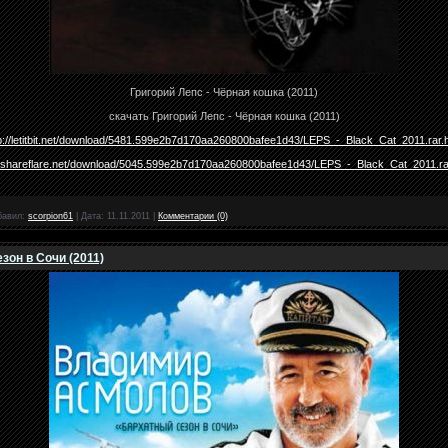
Григорий Лепс - Чёрная кошка (2011)
скачать Григорий Лепс - Чёрная кошка (2011)
p://letitbit.net/download/5481.599e2b7d170aa260800bafee1d43/LEPS_-_Black_Cat_2011.rar.
//shareflare.net/download/5045.599e2b7d170aa260800bafee1d43/LEPS_-_Black_Cat_2011.ra
бавил:
scorpion61
|
Дата:
11.11.2011
|
Комментарии (0)
он в Сочи (2011)