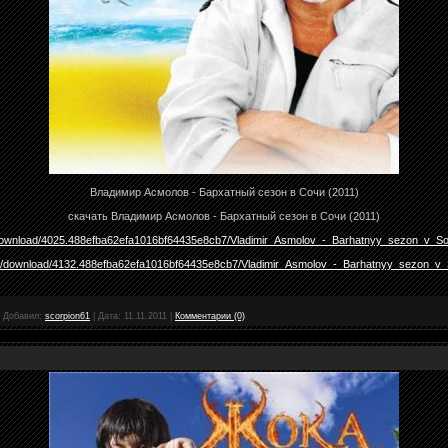
Владимир Асмолов - Бархатный сезон в Сочи (2011)
скачать Владимир Асмолов - Бархатный сезон в Сочи (2011)
net/download/4025.488efba62efa1016bf64435e8cb7/Vladimir_Asmolov_-_Barhatnyy_sezon_v_So
.net/download/4132.488efba62efa1016bf64435e8cb7/Vladimir_Asmolov_-_Barhatnyy_sezon_v_S
|
Добавил:
scorpion61
|
Дата:
11.11.2011
|
Комментарии (0)