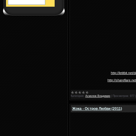
http://letitbit.
http://shareflare
Категория:
Асмолов Владимир
|
Просмотров:
977
Жока - Остров Любви (2011)