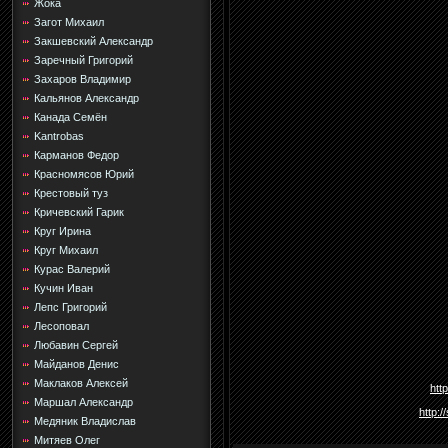
Жока
Загот Михаил
Закшевский Александр
Заречный Григорий
Захаров Владимир
Кальянов Александр
Канада Семён
Kantrobas
Карманов Федор
Красномясов Юрий
Крестовый туз
Кричевский Гарик
Круг Ирина
Круг Михаил
Курас Валерий
Кучин Иван
Лепс Григорий
Лесоповал
Любавин Сергей
Майданов Денис
Маклаков Алексей
htt
Маршал Александр
http:
Медяник Владислав
Митяев Олег