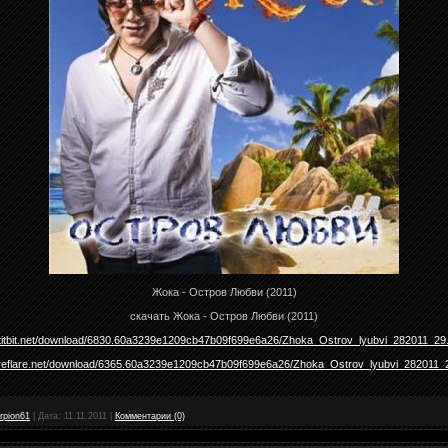
Жока - Остров Любви (2011)
скачать Жока - Остров Любви (2011)
letitbit.net/download/6830.60a3239e1209cb47b09f699e6a26/Zhoka_Ostrov_lyubvi_282011_29.
areflare.net/download/6365.60a3239e1209cb47b09f699e6a26/Zhoka_Ostrov_lyubvi_282011_2
rpion61
|
Дата:
11.11.2011
|
Комментарии (0)