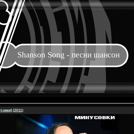
Shanson Song - песни шансон
совки] (2011)